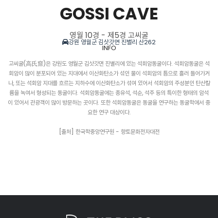
GOSSI CAVE
영월 10경 - 제5경 고씨굴
강원 영월군 김삿갓면 진별리 산262
INFO
고씨굴(高氏窟)은 강원도 영월군 김삿갓면 진별리에 있는 석회암동굴이다. 석회암동굴은 석
회암이 많이 분포되어 있는 지대에서 이산화탄소가 섞인 물이 석회암의 틈으로 흘러 들어가거
나, 또는 석회암 지대를 흐르는 지하수에 이산화탄소가 섞여 있어서 석회암의 주성분인 탄산칼
륨을 녹여서 형성되는 동굴이다. 석회암동굴에는 종유석, 석순, 석주 등의 특이한 형태의 암석
이 있어서 관광객이 많이 방문하는 곳이다. 또한 석회암동굴은 동굴을 연구하는 동굴학에서 중
요한 연구 대상이다.
[출처] 한국학중앙연구원 - 향토문화전자대전
JANGNEUNG
CHEONGRYEONGPO
BYEOLMALO OBSERVATORY
KIM SAT-GAT HISTORIC SITE
GOSSI CAVE
SEONDOL
EOLAYEON
KOREAN PENINSULA TOPOGRAPHY
BEOBHEUNGSA
YOSEON-AM
UNTANGODO 1330
TOURIST CENTER
MANGGYEONGDAESAN
MOUNDONG MURAL VILLAGE
영월 10경 - 제1경 장릉
영월 10경 - 제2경 청령포
영월 10경 - 제3경 별마로 천문대
영월 10경 - 제4경 김삿갓유적지
영월 10경 - 제5경 고씨굴
영월 10경 - 제6경 선돌
영월 10경 - 제7경 어라연
영월 10경 - 제8경 한반도지형
영월 10경 - 제9경 법흥사
영월 10경 - 제10경 요선암 요선정
운탄고도 1330
영월 관광센터
망경대산휴양림
모운동 벽화마을