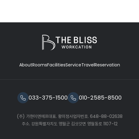
CONVENTION
CHOCOLATE EXPERIENCE
CHOCOLATE STORE
INFORMATION
컨벤션
초콜릿 체험관
초콜릿 판매점
로비
About
Rooms
Facilities
Service
Travel
Reservation
033-375-1500
010-2585-8500
(주) 가현이엔에프
대표. 황미정
사업자번호. 648-88-02638
주소. 강원특별자치도 영월군 김삿갓면 영월동로 1107-12