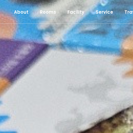
About
Rooms
Facility
Service
Tra