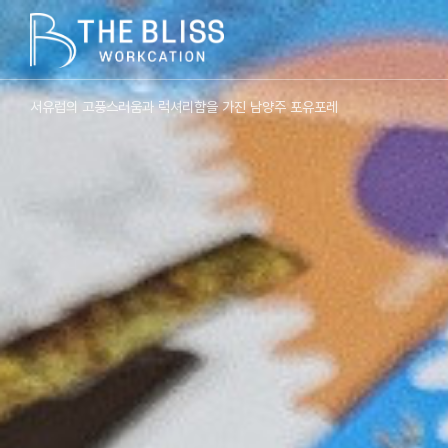
서유럽의 고풍스러움과 럭셔리함을 가진 남양주 포유포레