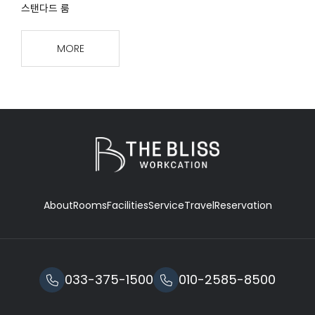
스탠다드 룸
MORE
About
Rooms
Facilities
Service
Travel
Reservation
033-375-1500
010-2585-8500