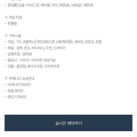
- 침대룸(싱글 사이즈 2), 테이블, 의자, 화장실1, 샤워실1, 세면대1
※ 객실 타입
- 원룸형
※ 구비시설
- 객실 : TV, 넷플릭스(개인계정으로 사용해야함), 에어컨, 냉장고, 장롱
- 욕실 : 샴푸, 린스, 바디워시, 수건, 드라이기
- 공용주방 : 준비중
- 필요시 : 다리미, 다리미판 제공가능
- 건물 : 흡연장, 분리수거장, 지하주차장
※ 어메니티 요금안내
- 어메니티 5000
- 칫솔 1500
- 면도기 1500
실시간 예약하기